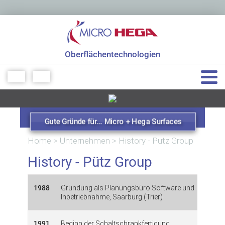
Oberflächentechnologien
+49 7151 48771 0
info[at]micro-hega.de
Gute Gründe für... Micro + Hega Surfaces
Home
>
Unternehmen
>
History - Pütz Group
History - Pütz Group
1988
Gründung als Planungsbüro Software und
Inbetriebnahme, Saarburg (Trier)
1991
Beginn der Schaltschrankfertigung