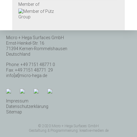
Member of
Micro + Hega Surfaces GmbH
Ernst-Heinkel-Str. 16
71394 Kernen-Rommelshausen
Deutschland
Phone: +49 7151 48771 0
Fax: +49 7151 48771 29
info[at]micro-hega.de
Impressum
Datenschutzerklärung
Sitemap
© 2020 Micro + Hega Surfaces GmbH
Gestaltung & Programmierung:
kreative-medien.de