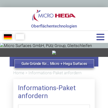
Oberflächentechnologien
+49 7151 48771 0
info[at]micro-hega.de
Gute Gründe für... Micro + Hega Surfaces
Home
>
Informations-Paket anfordern
Informations-Paket
anfordern